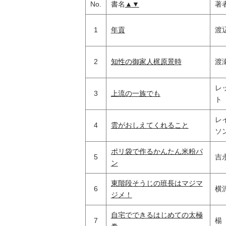
No.
書名
▲
▼
著
1
年貢
渡
2
知性の御家人梶原景時
渡
レ
3
上流の一族でも
ト
レ
4
雲がおしえてくれること
ソ
ポリ袋で作るかんたん米粉パ
5
吉
ン
東階段そうじの班長はマジマ
6
横
ジメ！
自宅でできるはじめての太極
7
楊