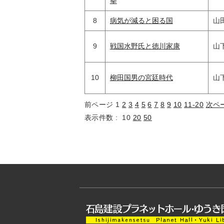
拳
8
病気が減ると困る国
山
9
戦国水野氏と徳川家康
山
10
柳田国男の宮廷時代
山
前ページ
1
2
3
4
5
6
7
8
9
10
11-20
次ペ
表示件数 :
10
20
50