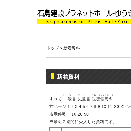
トップ
> 新着資料
新着資料
いっぱんしょ
じどうしょ
しちょうかくしりょう
すべて
一般書
児童書
視聴覚資料
前ページ
1
2
3
4
5
6
7
8
9
10
11-20
次ペ
表示件数 :
10
20
50
※最近２週間に受入した資料です。