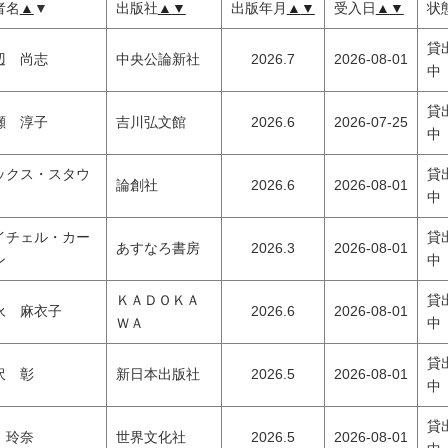
者名
▲
▼
出版社
▲
▼
出版年月
▲
▼
受入日
▲
▼
状
貸
辺 尚志
中央公論新社
2026.7
2026-08-01
中
貸
瀬 淳子
吉川弘文館
2026.6
2026-07-25
中
ックス・スタウ
貸
論創社
2026.6
2026-08-01
中
イチェル・カー
貸
あすなろ書房
2026.3
2026-08-01
ン
中
ＫＡＤＯＫＡ
貸
永 麻衣子
2026.6
2026-08-01
ＷＡ
中
貸
沢 彰
新日本出版社
2026.5
2026-08-01
中
貸
 玲奈
世界文化社
2026.5
2026-08-01