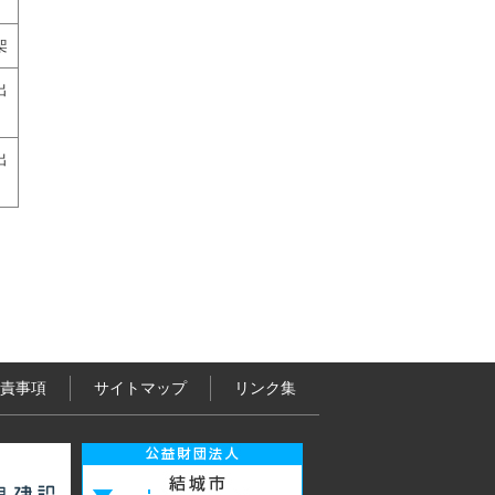
架
出
出
責事項
サイトマップ
リンク集