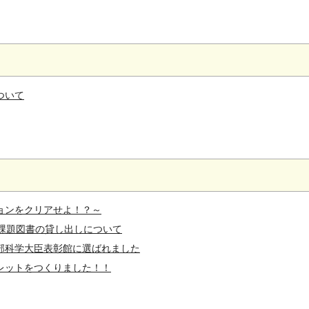
ついて
ョンをクリアせよ！？～
課題図書の貸し出しについて
部科学大臣表彰館に選ばれました
レットをつくりました！！