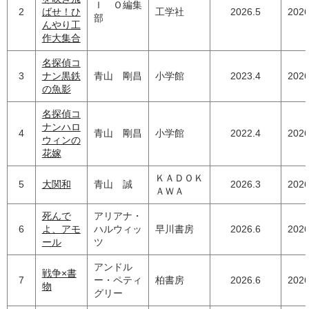
Ｉ Ｏ編集
2
ばせ！ひ
工学社
2026.5
2026
部
んやり工
作大集合
名探偵コ
3
ナン黒鉄
青山 剛昌
小学館
2023.4
2026
の魚影
名探偵コ
ナンハロ
4
青山 剛昌
小学館
2022.4
2026
ウィンの
花嫁
ＫＡＤＯＫ
5
大関和
青山 誠
2026.3
2026
ＡＷＡ
死んで
アリアナ・
6
よ、アモ
ハルウィッ
早川書房
2026.6
2026
ール
ツ
アンドル
戦争×書
7
ー・ペティ
柏書房
2026.6
2026
物
グリー