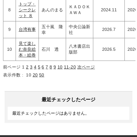
トップ・
ＫＡＤＯＫ
8
シークレ
あんのまる
2024.11
2026
ＡＷＡ
ット ８
五十嵐 隆
中央公論新
9
台湾有事
2026.7
2026
幸
社
見て楽し
八木書店出
10
む奈良絵
石川 透
2026.5
2026
版部
本・絵巻
前ページ
1
2
3
4
5
6
7
8
9
10
11-20
次ページ
表示件数 :
10
20
50
最近チェックしたページ
最近チェックしたページはありません。