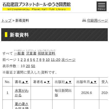
トップ
> 新着資料
印刷用ページ
新着資料
いっぱんしょ
じどうしょ
しちょうかくしりょう
すべて
一般書
児童書
視聴覚資料
前ページ
1
2
3
4
5
6
7
8
9
10
11-20
次ページ
表示件数 :
10
20
50
※最近２週間に受入した資料です。
No.
書名
▲
▼
著者名
▲
▼
出版社
▲
▼
出版年月
▲
▼
受入
水害がわ
毎日新聞出
1
2026.6
2026
かる
版
夏の暑さ
を吹き飛