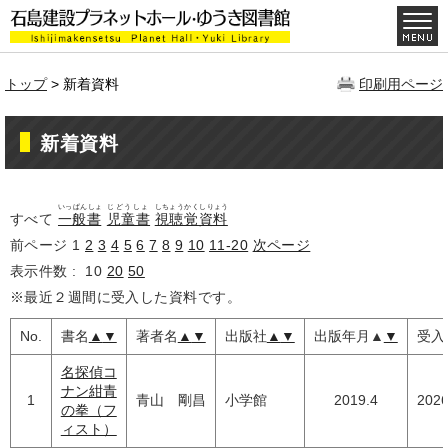
トップ
> 新着資料
印刷用ページ
新着資料
いっぱんしょ
じどうしょ
しちょうかくしりょう
すべて
一般書
児童書
視聴覚資料
前ページ
1
2
3
4
5
6
7
8
9
10
11-20
次ページ
表示件数 :
10
20
50
※最近２週間に受入した資料です。
No.
書名
▲
▼
著者名
▲
▼
出版社
▲
▼
出版年月
▲
▼
受入
名探偵コ
ナン紺青
1
青山 剛昌
小学館
2019.4
2026
の拳（フ
ィスト）