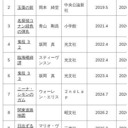
中央公論新
2
玉藻の前
岡本 綺堂
2019.5
2026
社
名探偵コ
3
ナン緋色
青山 剛昌
小学館
2021.4
2026
の弾丸
鬼役 ３
4
坂岡 真
光文社
2022.4
2026
２
臨海楼綺
スティーヴ
5
光文社
2022.4
2026
譚
ンスン
鬼役 ３
6
坂岡 真
光文社
2023.4
2026
３
ニーナ・
ウォーレ
２ｎｄＬａ
7
シモンの
2024.7
2026
ン・エリス
ｐ
ガム
関東道路
8
昭文社
2026.2
2026
地図
日出ずる
マリオ・ヴ