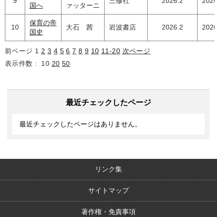
9
三修社
2026.2
2026
国へ
ァッターニ
保育の帝
10
大石 茜
岩波書店
2026.2
2026
国史
前ページ
1
2
3
4
5
6
7
8
9
10
11-20
次ページ
表示件数 :
10
20
50
最近チェックしたページ
最近チェックしたページはありません。
リンク集
サイトマップ
著作権・免責事項