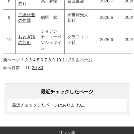
8
馮 夢龍
岩波書店
2026.7
2026
売り
沖縄悲遇
潮書房光人
9
稲垣 武
2026.6
2026
の作戦
新社
ジョアン
おとぎ話
ナ・エーベ
グラフィッ
10
2026.6
2026
の芸術
ンシュタイ
ク社
ン
前ページ
1
2
3
4
5
6
7
8
9
10
11-20
次ページ
表示件数 :
10
20
50
最近チェックしたページ
最近チェックしたページはありません。
リンク集