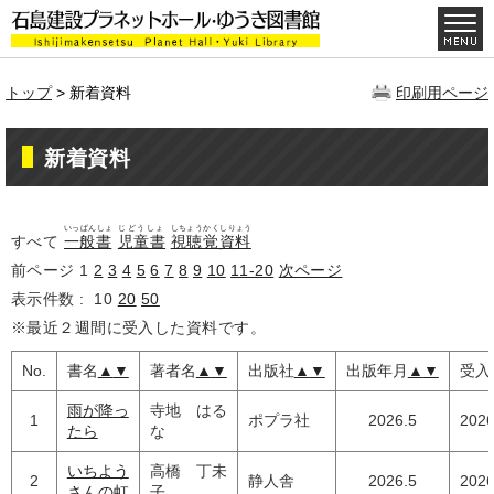
トップ
> 新着資料
印刷用ページ
新着資料
いっぱんしょ
じどうしょ
しちょうかくしりょう
すべて
一般書
児童書
視聴覚資料
前ページ
1
2
3
4
5
6
7
8
9
10
11-20
次ページ
表示件数 :
10
20
50
※最近２週間に受入した資料です。
No.
書名
▲
▼
著者名
▲
▼
出版社
▲
▼
出版年月
▲
▼
受入
雨が降っ
寺地 はる
1
ポプラ社
2026.5
2026
たら
な
いちよう
高橋 丁未
2
静人舎
2026.5
2026
さんの虹
子