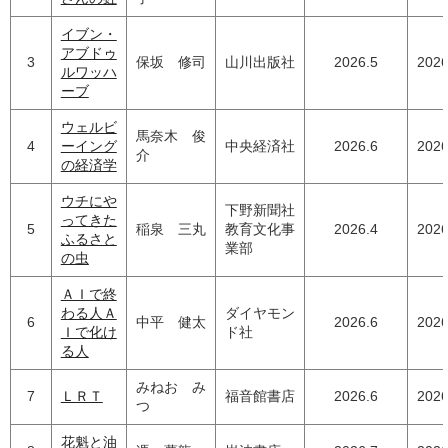
イブン・
アブドゥ
3
保坂 修司
山川出版社
2026.5
2026
ルワッハ
ーブ
ウェルビ
馬奈木 俊
4
ーイング
中央経済社
2026.6
2026
介
の経済学
ウチにや
下野新聞社
ってきた
5
稲泉 三丸
教育文化事
2026.4
2026
ふるさと
業部
の虫
ＡＩで終
わる人Ａ
ダイヤモン
6
中平 健太
2026.6
2026
Ｉで化け
ド社
る人
みねお み
7
ＬＲＴ
福音館書店
2026.6
2026
つ
花魁と油