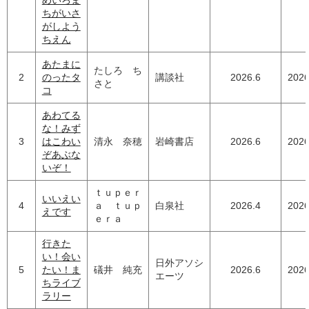
ちがいさ
がしよう
ちえん
あたまに
たしろ ち
2
のったタ
講談社
2026.6
2026
さと
コ
あわてる
な！みず
3
はこわい
清永 奈穂
岩崎書店
2026.6
2026
ぞあぶな
いぞ！
ｔｕｐｅｒ
いいえい
4
ａ ｔｕｐ
白泉社
2026.4
2026
えです
ｅｒａ
行きた
い！会い
日外アソシ
5
たい！ま
礒井 純充
2026.6
2026
エーツ
ちライブ
ラリー