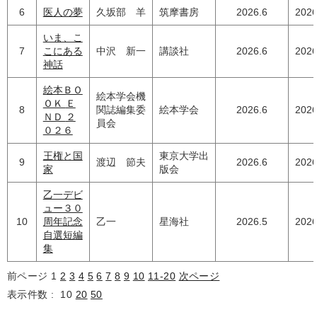
6
医人の夢
久坂部 羊
筑摩書房
2026.6
2026
いま、こ
7
こにある
中沢 新一
講談社
2026.6
2026
神話
絵本ＢＯ
絵本学会機
ＯＫ Ｅ
8
関誌編集委
絵本学会
2026.6
2026
ＮＤ ２
員会
０２６
王権と国
東京大学出
9
渡辺 節夫
2026.6
2026
家
版会
乙一デビ
ュー３０
10
周年記念
乙一
星海社
2026.5
2026
自選短編
集
前ページ
1
2
3
4
5
6
7
8
9
10
11-20
次ページ
表示件数 :
10
20
50