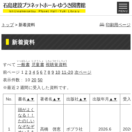
トップ
> 新着資料
印刷用ページ
新着資料
いっぱんしょ
じどうしょ
しちょうかくしりょう
すべて
一般書
児童書
視聴覚資料
前ページ
1
2
3
4
5
6
7
8
9
10
11-20
次ページ
表示件数 :
10
20
50
※最近２週間に受入した資料です。
No.
書名
▲
▼
著者名
▲
▼
出版社
▲
▼
出版年月
▲
▼
受入
頭がよく
なる！！
たのしい
なぞなぞ
1
高橋 啓恵
ポプラ社
2026.6
2026
めいろま