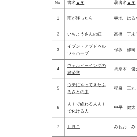
No.
書名
▲
▼
著者名
▲
▼
1
雨が降ったら
寺地 はる
2
いちようさんの虹
高橋 丁未
イブン・アブドゥル
3
保坂 修司
ワッハーブ
ウェルビーイングの
4
馬奈木 俊
経済学
ウチにやってきたふ
5
稲泉 三丸
るさとの虫
ＡＩで終わる人ＡＩ
6
中平 健太
で化ける人
7
ＬＲＴ
みねお み