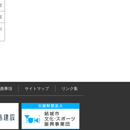
架
架
出
責事項
サイトマップ
リンク集