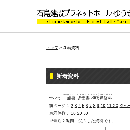
トップ
> 新着資料
新着資料
いっぱんしょ
じどうしょ
しちょうかくしりょう
すべて
一般書
児童書
視聴覚資料
前ページ
1
2
3
4
5
6
7
8
9
10
11-20
次ペ
表示件数 :
10
20
50
※最近２週間に受入した資料です。