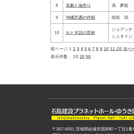
8
花魁と油売り
馮 夢龍
9
沖縄悲遇の作戦
稲垣 武
ジョアンナ
10
おとぎ話の芸術
シュタイン
前ページ
1
2
3
4
5
6
7
8
9
10
11-20
次ペ
表示件数 :
10
20
50
〒307-0051
茨城県結城市国府町一丁目1番