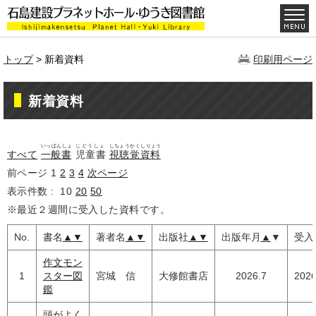
トップ
> 新着資料
印刷用ページ
新着資料
いっぱんしょ
じどうしょ
しちょうかくしりょう
すべて
一般書
児童書
視聴覚資料
前ページ
1
2
3
4
次ページ
表示件数 :
10
20
50
※最近２週間に受入した資料です。
No.
書名
▲
▼
著者名
▲
▼
出版社
▲
▼
出版年月
▲
▼
受入
作文モン
1
スター図
宮城 信
大修館書店
2026.7
2026
鑑
頭がよく