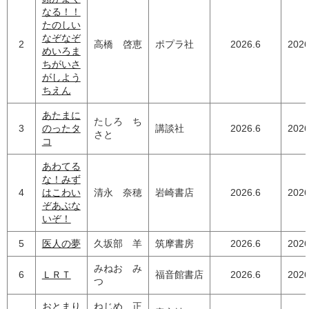
なる！！
たのしい
なぞなぞ
2
高橋 啓恵
ポプラ社
2026.6
2026
めいろま
ちがいさ
がしよう
ちえん
あたまに
たしろ ち
3
のったタ
講談社
2026.6
2026
さと
コ
あわてる
な！みず
4
はこわい
清永 奈穂
岩崎書店
2026.6
2026
ぞあぶな
いぞ！
5
医人の夢
久坂部 羊
筑摩書房
2026.6
2026
みねお み
6
ＬＲＴ
福音館書店
2026.6
2026
つ
おとまり
ねじめ 正