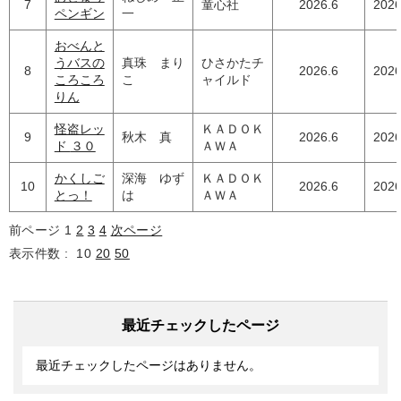
7
童心社
2026.6
2026
ペンギン
一
おべんと
うバスの
真珠 まり
ひさかたチ
8
2026.6
2026
ころころ
こ
ャイルド
りん
怪盗レッ
ＫＡＤＯＫ
9
秋木 真
2026.6
2026
ド ３０
ＡＷＡ
かくしご
深海 ゆず
ＫＡＤＯＫ
10
2026.6
2026
とっ！
は
ＡＷＡ
前ページ
1
2
3
4
次ページ
表示件数 :
10
20
50
最近チェックしたページ
最近チェックしたページはありません。