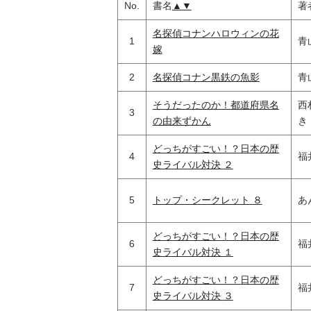
No.
書名
▲
▼
著
名探偵コナンハロウィンの花
1
青
嫁
2
名探偵コナン黒鉄の魚影
青
そうだったのか！都道府県名
西
3
の由来ずかん
き
どっちがすごい！？日本の歴
4
福
史ライバル対決 ２
5
トップ・シークレット ８
あ
どっちがすごい！？日本の歴
6
福
史ライバル対決 １
どっちがすごい！？日本の歴
7
福
史ライバル対決 ３