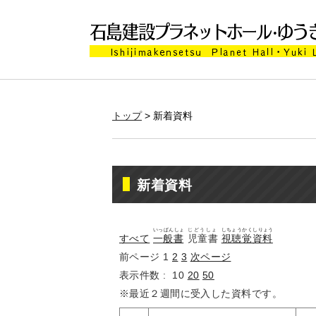
トップ
> 新着資料
新着資料
いっぱんしょ
じどうしょ
しちょうかくしりょう
すべて
一般書
児童書
視聴覚資料
前ページ
1
2
3
次ページ
表示件数 :
10
20
50
※最近２週間に受入した資料です。