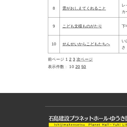
レ
8
雲がおしえてくれること
カ
9
こども文様ものがたり
下
い
10
せんせいからこどもたちへ
さ
前ページ
1
2
3
次ページ
表示件数 :
10
20
50