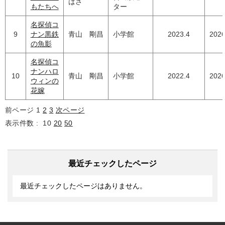
ばさ
もたちへ
ター
名探偵コ
9
ナン黒鉄
青山 剛昌
小学館
2023.4
2026
の魚影
名探偵コ
ナンハロ
10
青山 剛昌
小学館
2022.4
2026
ウィンの
花嫁
前ページ
1
2
3
次ページ
表示件数 :
10
20
50
最近チェックしたページ
最近チェックしたページはありません。