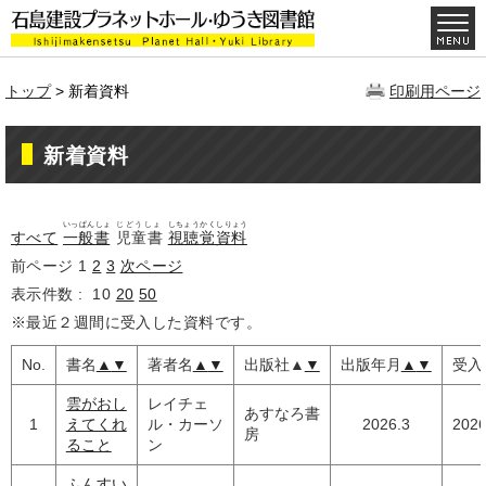
トップ
> 新着資料
印刷用ページ
新着資料
いっぱんしょ
じどうしょ
しちょうかくしりょう
すべて
一般書
児童書
視聴覚資料
前ページ
1
2
3
次ページ
表示件数 :
10
20
50
※最近２週間に受入した資料です。
No.
書名
▲
▼
著者名
▲
▼
出版社
▲
▼
出版年月
▲
▼
受入
雲がおし
レイチェ
あすなろ書
1
えてくれ
ル・カーソ
2026.3
2026
房
ること
ン
ふんすい