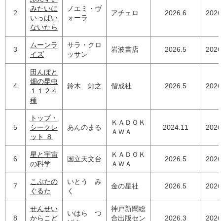
みたいに
ノエミ・ヴ
2
アチェロ
2026.6
2026
いっぱい
ォーラ
ないたら
ムーンラ
サラ・クロ
3
岩波書店
2026.5
2026
イズ
ッサン
田んぼと
畑の昆虫
4
鈴木 知之
偕成社
2026.5
2026
１１２４
種
トップ・
ＫＡＤＯＫ
5
シークレ
あんのまる
2024.11
2026
ＡＷＡ
ット ８
星と宇宙
ＫＡＤＯＫ
6
国立天文台
2026.5
2026
の科学
ＡＷＡ
こぶたの
いとう み
7
金の星社
2026.5
2026
ぐるた
く
せんせい
神戸新聞総
いはら つ
8
からこど
合出版セン
2026.3
2026