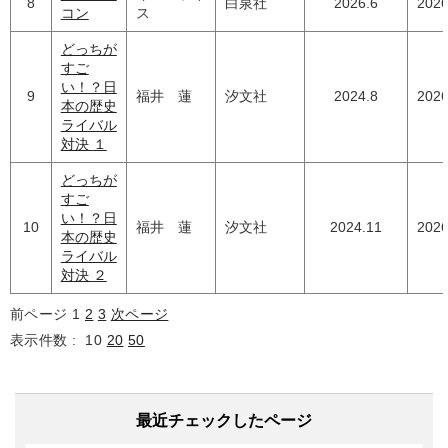
8
白泉社
2026.6
2026
コン
ス
どっちが
すご
い！？日
9
福井 蓮
汐文社
2024.8
2026
本の歴史
ライバル
対決 １
どっちが
すご
い！？日
10
福井 蓮
汐文社
2024.11
2026
本の歴史
ライバル
対決 ２
前ページ
1
2
3
次ページ
表示件数 :
10
20
50
最近チェックしたページ