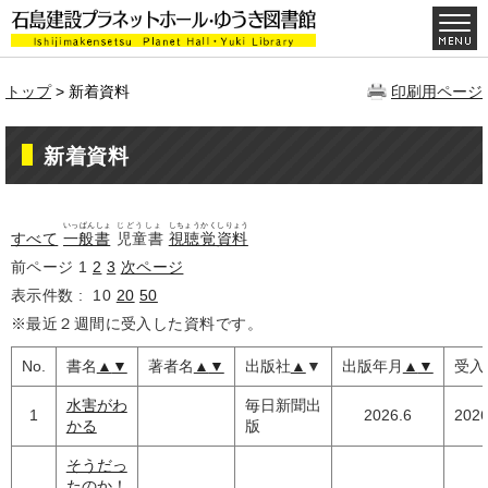
トップ
> 新着資料
印刷用ページ
新着資料
いっぱんしょ
じどうしょ
しちょうかくしりょう
すべて
一般書
児童書
視聴覚資料
前ページ
1
2
3
次ページ
表示件数 :
10
20
50
※最近２週間に受入した資料です。
No.
書名
▲
▼
著者名
▲
▼
出版社
▲
▼
出版年月
▲
▼
受入
水害がわ
毎日新聞出
1
2026.6
2026
かる
版
そうだっ
たのか！