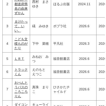
西村 まさ
2
都道府県
ほるぷ出版
2024.11
2026
ゆき
名の由来
ずかん
まけたっ
3
て、い
礒 みゆき
ポプラ社
2026.6
2026
い。
こども文
4
様ものが
下中 菜穂
平凡社
2026.3
2026
たり
みねお み
5
ＬＲＴ
福音館書店
2026.6
2026
つ
トラック
えのもと
6
福音館書店
2026.6
2026
くん
えつこ
おべんと
うバスの
真珠 まり
ひさかたチ
7
2026.6
2026
ころころ
こ
ャイルド
りん
ダイコン
キューライ