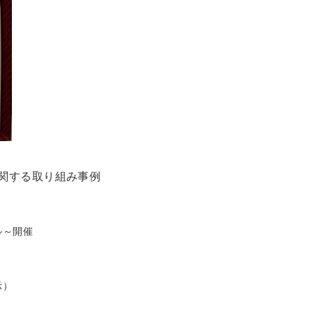
関する取り組み事例
ル～開催
示）