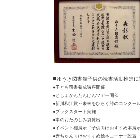
■
ゆうき図書館子供の読書活動推進に
●子ども司書養成講座開催
●としょかんたんけんツアー開催
●新川和江賞～未来をひらく詩のコンクー
●ブックスタート実施
●本のおたのしみ袋貸出
●イベント棚展示（子供向けおすすめ本展
●赤ちゃん向けおすすめ絵本コーナー設置