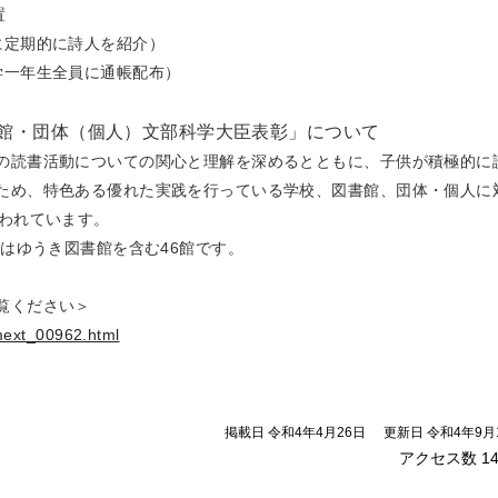
置
に定期的に詩人を紹介）
学一年生全員に通帳配布）
館・団体（個人）文部科学大臣表彰」について
の読書活動についての関心と理解を深めるとともに、子供が積極的に
ため、特色ある優れた実践を行っている学校、図書館、団体・個人に
行われています。
館はゆうき図書館を含む46館です。
覧ください＞
mext_00962.html
掲載日 令和4年4月26日
更新日 令和4年9月
アクセス数
1