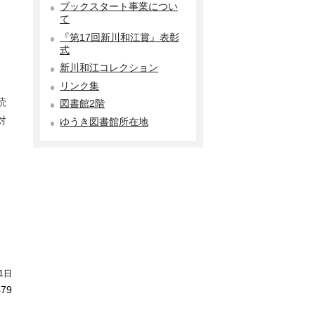
ブックスタート事業につい
て
『第17回新川和江賞』表彰
式
新川和江コレクション
リンク集
読
図書館2階
対
ゆうき図書館所在地
1日
479