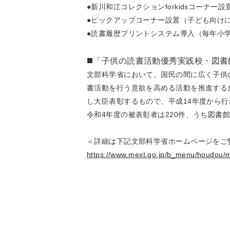
●新川和江コレクションforkidsコーナー設
●ピックアップコーナー設置（子ども向け
●読書履歴プリントシステム導入（毎年小
■
「子供の読書活動優秀実践校・図書
文部科学省において、国民の間に広く子供
書活動を行う意欲を高める活動を推進する
し大臣表彰するもので、平成14年度から
令和4年度の被表彰者は220件、うち図書
＜詳細は下記文部科学省ホームページをご
https://www.mext.go.jp/b_menu/houdou/