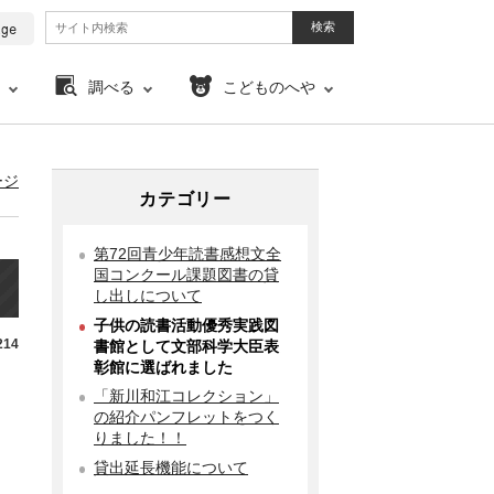
調べる
こどものへや
ージ
カテゴリー
第72回青少年読書感想文全
国コンクール課題図書の貸
し出しについて
子供の読書活動優秀実践図
14
書館として文部科学大臣表
彰館に選ばれました
「新川和江コレクション」
の紹介パンフレットをつく
りました！！
貸出延長機能について