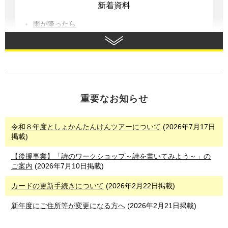
新着資料
雨が降ったら
いちようさんの虹
イブン・アブドゥルワッハーブ
ウェルビーイングの経済学
ウチにやってきたふるさとの虫
もっと見る
重要なお知らせ
貸出ベスト
令和８年度としょかんたんけんツアーについて
(2026年7月17日
掲載)
暁星
つまんないつまんない
【後援事業】「詩のワークショップ～詩を書いてみよう～」の
成瀬は都を駆け抜ける
ご案内
(2026年7月10日掲載)
りんごかもしれない
カードの更新手続きについて
(2026年2月22日掲載)
飛鳥時代のサバイバル
新年度にご住所等が変更になる方へ
(2026年2月21日掲載)
もっと見る