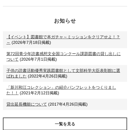
予約ベスト
けんぐゎい
お知らせ
多類婚姻譚
ファイア・ドーム 下
ファイア・ドーム 上
【イベント】図書館で本ガチャ～ミッションをクリアせよ！？
～
(2026年7月18日掲載)
＃台所のあるところ
もっと見る
第72回青少年読書感想文全国コンクール課題図書の貸し出しに
ついて
(2026年7月1日掲載)
子供の読書活動優秀実践図書館として文部科学大臣表彰館に選
ばれました
(2022年4月26日掲載)
「新川和江コレクション」の紹介パンフレットをつくりまし
た！！
(2021年2月12日掲載)
貸出延長機能について
(2017年4月26日掲載)
一覧を見る