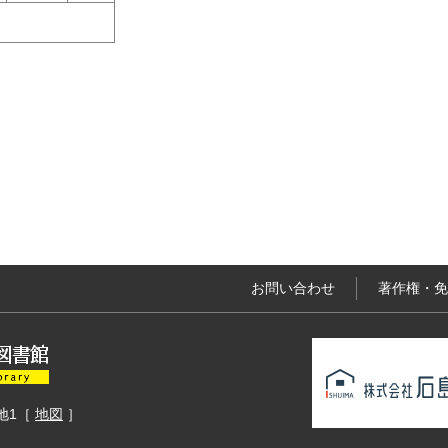
お問い合わせ
著作権・免
地1
［
地図
］