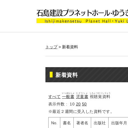
トップ
> 新着資料
新着資料
いっぱんしょ
じどうしょ
しちょうかくしりょう
すべて
一般書
児童書
視聴覚資料
表示件数 :
10
20
50
※最近２週間に受入した資料です。
No.
書名
著者名
出版社
出版年月