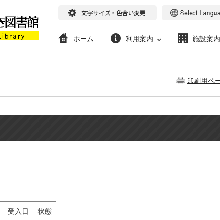
ホーム
利用案内
施設案内
印刷用ペ
受入日
状態