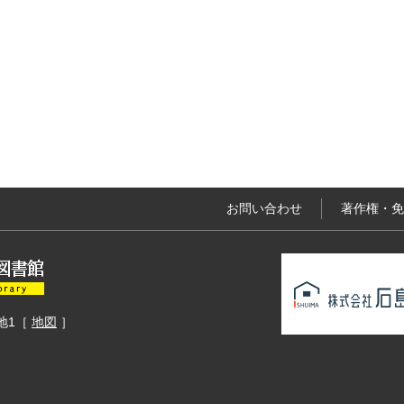
お問い合わせ
著作権・免
地1
［
地図
］