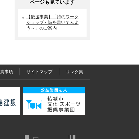
ページも見ています
【後援事業】「詩のワーク
ショップ～詩を書いてみよ
う～」のご案内
責事項
サイトマップ
リンク集