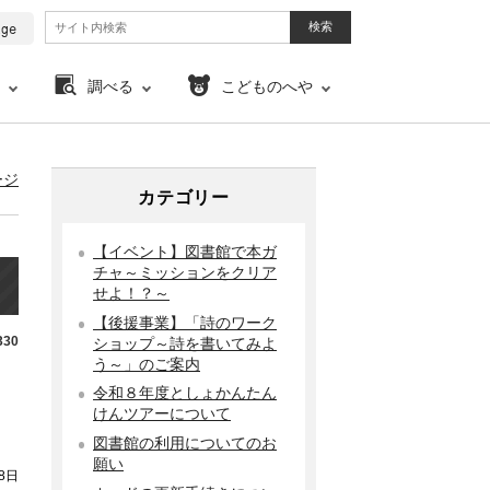
調べる
こどものへや
ージ
カテゴリー
【イベント】図書館で本ガ
チャ～ミッションをクリア
せよ！？～
【後援事業】「詩のワーク
30
ショップ～詩を書いてみよ
う～」のご案内
令和８年度としょかんたん
けんツアーについて
図書館の利用についてのお
願い
8日