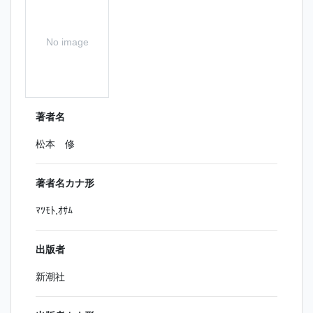
No image
著者名
松本 修
著者名カナ形
ﾏﾂﾓﾄ,ｵｻﾑ
出版者
新潮社