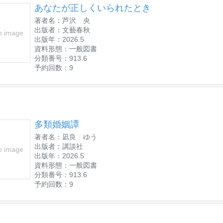
あなたが正しくいられたとき
著者名：芦沢 央
出版者：文藝春秋
o image
出版年：2026.5
資料形態：一般図書
分類番号：913.6
予約回数：9
多類婚姻譚
著者名：凪良 ゆう
出版者：講談社
o image
出版年：2026.5
資料形態：一般図書
分類番号：913.6
予約回数：9