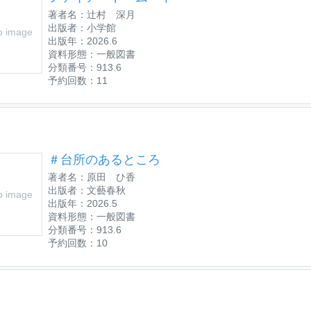
著者名：辻村 深月
出版者：小学館
o image
出版年：2026.6
資料形態：一般図書
分類番号：913.6
予約回数：11
＃台所のあるところ
著者名：原田 ひ香
出版者：文藝春秋
o image
出版年：2026.5
資料形態：一般図書
分類番号：913.6
予約回数：10