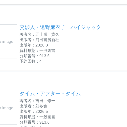
位
交渉人・遠野麻衣子 ハイジャック
著者名：五十嵐 貴久
出版者：河出書房新社
o image
出版年：2026.3
資料形態：一般図書
分類番号：913.6
予約回数：4
位
タイム・アフター・タイム
著者名：吉田 修一
出版者：幻冬舎
o image
出版年：2026.5
資料形態：一般図書
分類番号：913.6