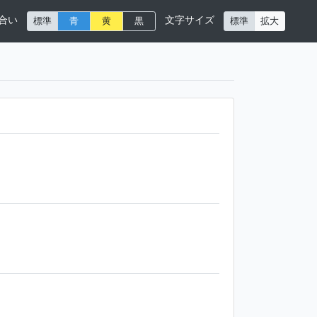
合い
文字サイズ
標準
青
黄
黒
標準
拡大