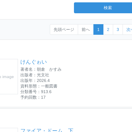
検索
先頭ページ
前へ
1
2
3
次
けんぐゎい
著者名：朝倉 かすみ
出版者：光文社
o image
出版年：2026.4
資料形態：一般図書
分類番号：913.6
予約回数：17
ファイア・ドーム 下