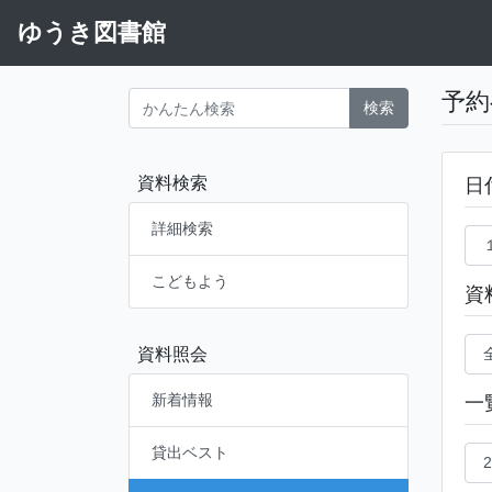
ゆうき図書館
予約
検索
資料検索
日
詳細検索
こどもよう
資
資料照会
新着情報
一
貸出ベスト