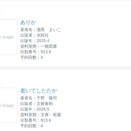
位
ありか
著者名：瀬尾 まいこ
出版者：水鈴社
o image
出版年：2025.4
資料形態：一般図書
分類番号：913.6
予約回数：4
位
老いてしたたか
著者名：千野 隆司
出版者：文藝春秋
o image
出版年：2026.5
資料形態：文庫・新書
分類番号：913.6
予約回数：4