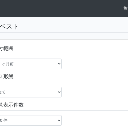
色
ベスト
付範囲
料形態
覧表示件数