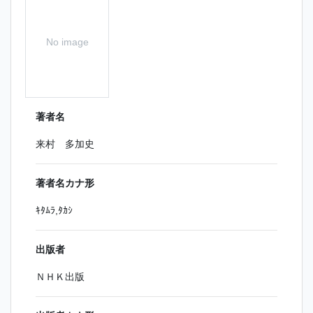
No image
著者名
来村 多加史
著者名カナ形
ｷﾀﾑﾗ,ﾀｶｼ
出版者
ＮＨＫ出版