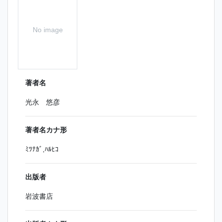
No image
著者名
光永 悠彦
著者名カナ形
ﾐﾂﾅｶﾞ,ﾊﾙﾋｺ
出版者
岩波書店