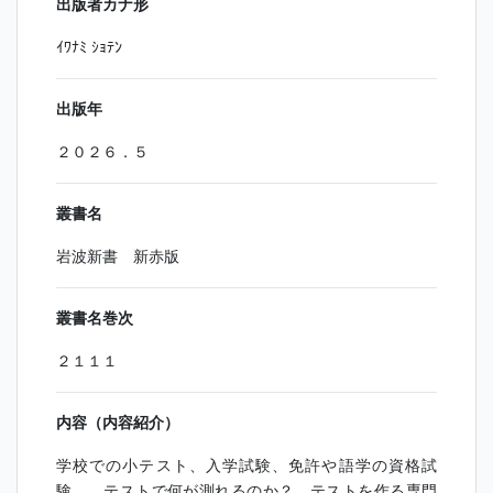
出版者カナ形
ｲﾜﾅﾐ ｼｮﾃﾝ
出版年
２０２６．５
叢書名
岩波新書 新赤版
叢書名巻次
２１１１
内容（内容紹介）
学校での小テスト、入学試験、免許や語学の資格試
験…。テストで何が測れるのか？ テストを作る専門