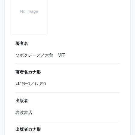
No image
著者名
ソポクレース／木曾 明子
著者名カナ形
ｿﾎﾟｸﾚｰｽ／ｷｿ,ｱｷｺ
出版者
岩波書店
出版者カナ形