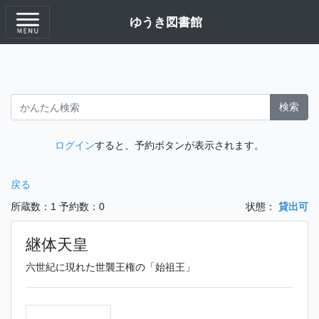
ゆうき図書館
検索
ログイン
すると、予約ボタンが表示されます。
戻る
所蔵数：1
予約数：0
状態：
貸出可
継体天皇
六世紀に現れた世襲王権の「始祖王」