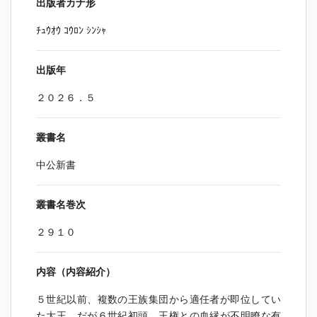
出版者カナ形
ﾁｭｳｵｳ ｺｳﾛﾝ ｼﾝｼｬ
出版年
２０２６．５
叢書名
中公新書
叢書名巻次
２９１０
内容（内容紹介）
５世紀以前、複数の王族集団から適任者が即位してい
た大王。だが６世紀初頭、王権との血縁が不明瞭な有