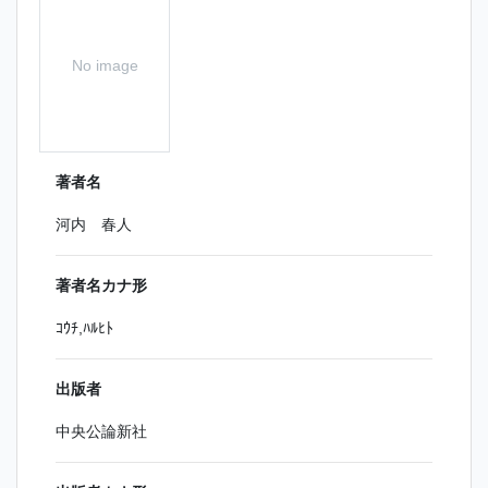
No image
著者名
河内 春人
著者名カナ形
ｺｳﾁ,ﾊﾙﾋﾄ
出版者
中央公論新社