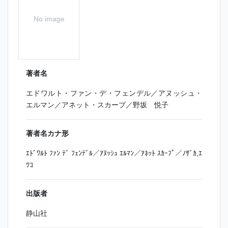
No image
著者名
エドワルト・ファン・デ・フェンデル／アヌッシュ・
エルマン／アネット・スカープ／野坂 悦子
著者名カナ形
ｴﾄﾞﾜﾙﾄ ﾌｧﾝ ﾃﾞ ﾌｪﾝﾃﾞﾙ／ｱﾇｯｼｭ ｴﾙﾏﾝ／ｱﾈｯﾄ ｽｶｰﾌﾟ／ﾉｻﾞｶ,ｴ
ﾂｺ
出版者
静山社