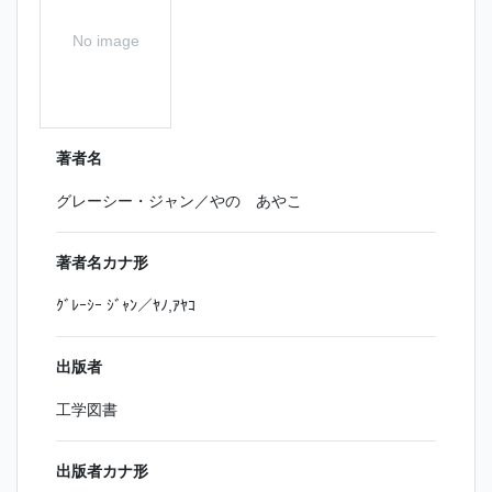
No image
著者名
グレーシー・ジャン／やの あやこ
著者名カナ形
ｸﾞﾚｰｼｰ ｼﾞｬﾝ／ﾔﾉ,ｱﾔｺ
出版者
工学図書
出版者カナ形