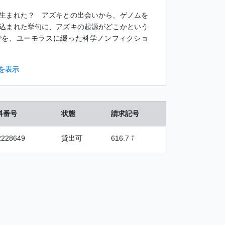
生まれた？ アズキとの出会いから、ゲノムを
込まれた挙句に、アズキの起源がどこかという
でを、ユーモラスに綴った科学ノンフィクショ
を表示
料番号
状態
請求記号
2228649
貸出可
616.7 ﾅ