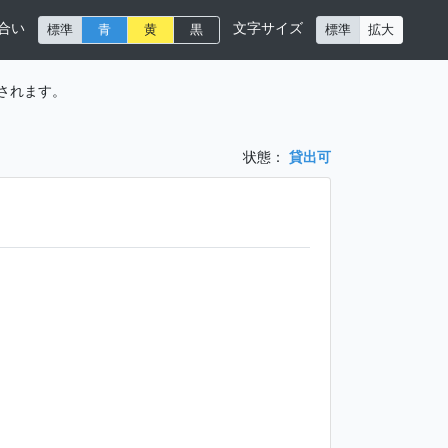
合い
文字サイズ
標準
青
黄
黒
標準
拡大
されます。
状態：
貸出可