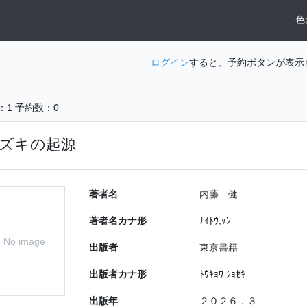
色
ログイン
すると、予約ボタンが表示
：1
予約数：0
ズキの起源
著者名
内藤 健
著者名カナ形
ﾅｲﾄｳ,ｹﾝ
No image
出版者
東京書籍
出版者カナ形
ﾄｳｷｮｳ ｼｮｾｷ
出版年
２０２６．３