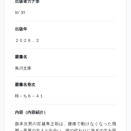
出版者カナ形
ｶﾄﾞｶﾜ
出版年
２０２６．２
叢書名
角川文庫
叢書名巻次
時－ち６－４１
内容（内容紹介）
旗本次男の宮越隼之助は、腰痛で動けなくなった飛
脚・兎屋の主人と出会い、彼の代わりに急ぎの文を届