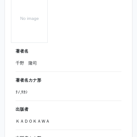
No image
著者名
千野 隆司
著者名カナ形
ﾁﾉ,ﾀｶｼ
出版者
ＫＡＤＯＫＡＷＡ