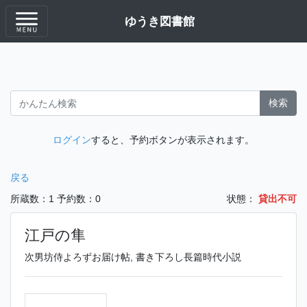
ゆうき図書館
検索
ログイン
すると、予約ボタンが表示されます。
戻る
所蔵数：1
予約数：0
状態：
貸出不可
江戸の隼
次男坊侍よろずお届け帖, 書き下ろし長篇時代小説