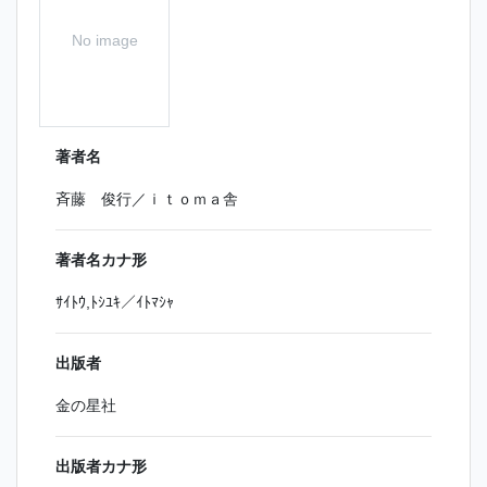
No image
著者名
斉藤 俊行／ｉｔｏｍａ舎
著者名カナ形
ｻｲﾄｳ,ﾄｼﾕｷ／ｲﾄﾏｼｬ
出版者
金の星社
出版者カナ形