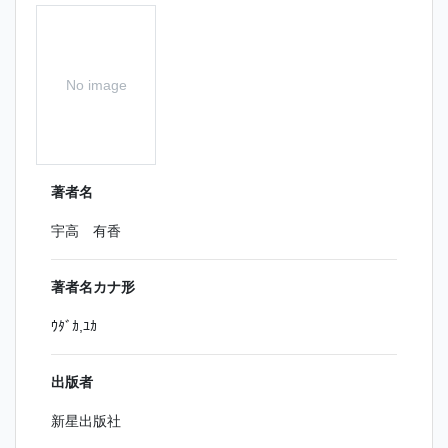
No image
著者名
宇高 有香
著者名カナ形
ｳﾀﾞｶ,ﾕｶ
出版者
新星出版社