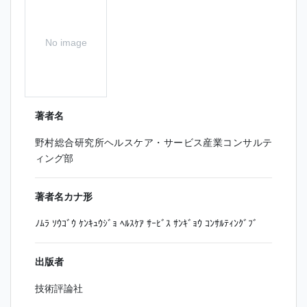
No image
著者名
野村総合研究所ヘルスケア・サービス産業コンサルテ
ィング部
著者名カナ形
ﾉﾑﾗ ｿｳｺﾞｳ ｹﾝｷｭｳｼﾞｮ ﾍﾙｽｹｱ ｻｰﾋﾞｽ ｻﾝｷﾞｮｳ ｺﾝｻﾙﾃｨﾝｸﾞﾌﾞ
出版者
技術評論社