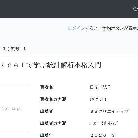
色
ログイン
すると、予約ボタンが表示
：1
予約数：0
ｘｃｅｌで学ぶ統計解析本格入門
著者名
日花 弘子
著者名カナ形
ﾋﾊﾞﾅ,ﾋﾛｺ
No image
出版者
ＳＢクリエイティブ
出版者カナ形
ｴｽﾋﾞｰ ｸﾘｴｲﾃｨﾌﾞ
出版年
２０２６．３