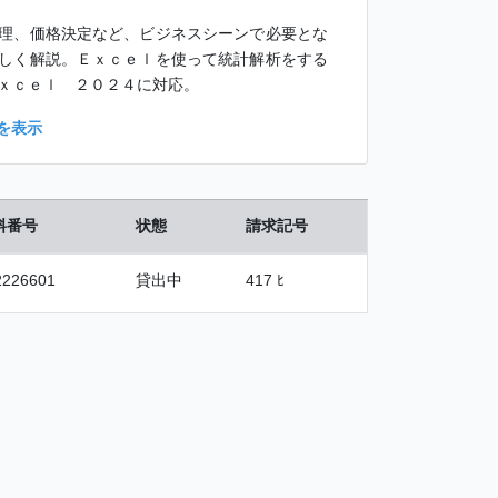
理、価格決定など、ビジネスシーンで必要とな
しく解説。Ｅｘｃｅｌを使って統計解析をする
ｘｃｅｌ ２０２４に対応。
を表示
料番号
状態
請求記号
2226601
貸出中
417 ﾋ