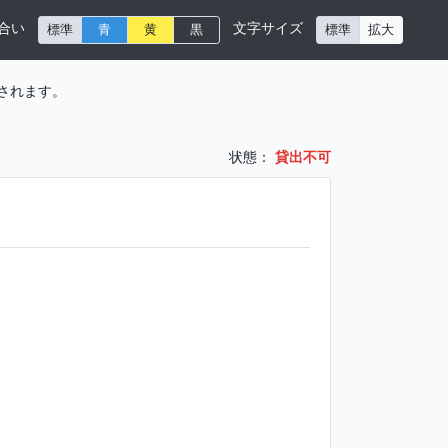
合い
文字サイズ
標準
青
黄
黒
標準
拡大
されます。
状態：
貸出不可