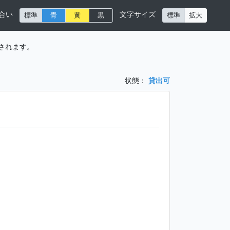
合い
文字サイズ
標準
青
黄
黒
標準
拡大
されます。
状態：
貸出可