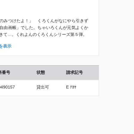
のみつけたよ！」 くろくんがなにやら引きず
自由画帳」でした。ちゃいろくんが元気よくか
きて…。くれよんのくろくんシリーズ第５弾。
を表示
料番号
状態
請求記号
0490157
貸出可
E ﾅｶﾔ