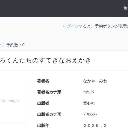
色
ログイン
すると、予約ボタンが表示
：1
予約数：0
ろくんたちのすてきなおえかき
著者名
なかや みわ
著者名カナ形
ﾅｶﾔ,ﾐﾜ
No image
出版者
童心社
出版者カナ形
ﾄﾞｳｼﾝｼｬ
出版年
２０２６．２