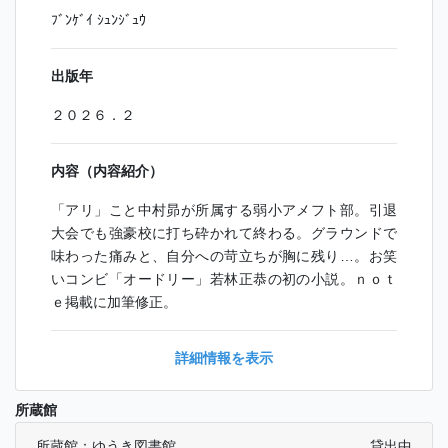
ﾌﾞﾝｹﾞｲ ｼｭﾝｼﾞｭｳ
出版年
２０２６．２
内容（内容紹介）
「アリ」こと中村昴が所属する弱小アメフト部。引退
大会でも強豪校に打ち砕かれて終わる。グラウンドで
味わった痛みと、自分への苛立ちが胸に残り…。お笑
いコンビ「オードリー」若林正恭の初の小説。ｎｏｔ
ｅ掲載に加筆修正。
詳細情報を表示
所蔵館
所蔵館：ゆうき図書館
貸出中