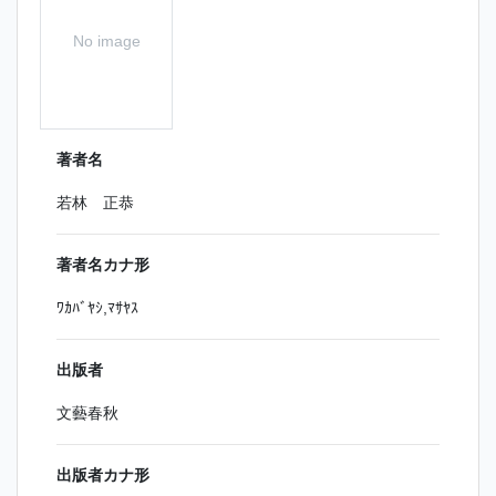
No image
著者名
若林 正恭
著者名カナ形
ﾜｶﾊﾞﾔｼ,ﾏｻﾔｽ
出版者
文藝春秋
出版者カナ形