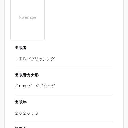
No image
出版者
ＪＴＢパブリッシング
出版者カナ形
ｼﾞｪｰﾃｨｰﾋﾞｰ ﾊﾟﾌﾞﾘｯｼﾝｸﾞ
出版年
２０２６．３