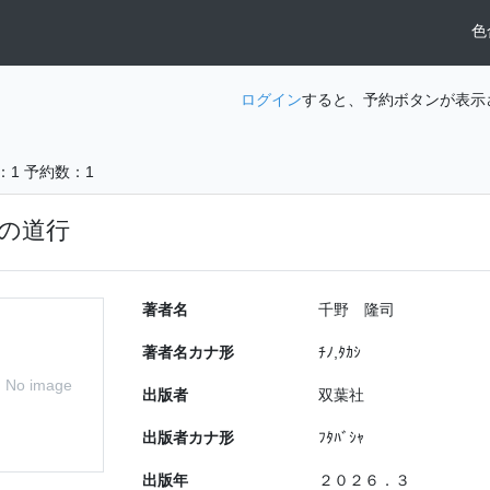
色
ログイン
すると、予約ボタンが表示
：1
予約数：1
の道行
著者名
千野 隆司
著者名カナ形
ﾁﾉ,ﾀｶｼ
No image
出版者
双葉社
出版者カナ形
ﾌﾀﾊﾞｼｬ
出版年
２０２６．３