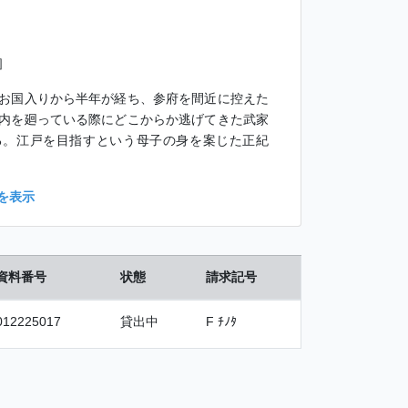
］
お国入りから半年が経ち、参府を間近に控えた
内を廻っている際にどこからか逃げてきた武家
る。江戸を目指すという母子の身を案じた正紀
を表示
資料番号
状態
請求記号
012225017
貸出中
F ﾁﾉﾀ