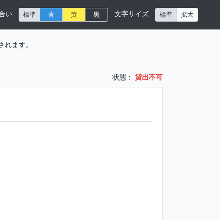
合い
文字サイズ
標準
青
黄
黒
標準
拡大
されます。
状態：
貸出不可