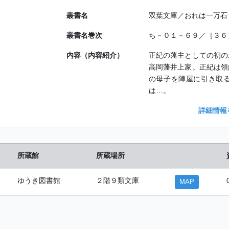
叢書名
双葉文庫／おれは一万石
叢書名巻次
ち－０１－６９／［３６
内容（内容紹介）
正紀の藩主としての初の
高岡藩井上家。正紀は領
の母子を陣屋に引き取
は…。
詳細情報
所蔵館
所蔵場所
ゆうき図書館
２階９類文庫
MAP