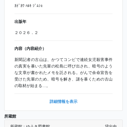
ｶﾄﾞｶﾜ ﾊﾙｷ ｼﾞﾑｼｮ
出版年
２０２６．２
内容（内容紹介）
新聞記者の古山は、かつてコンビで連続女児殺害事件
の真実を暴いた先輩の松島に呼び出され、暗号のよう
な文章が書かれたメモを託される。がんで余命宣告を
受けた先輩のため、暗号を解き、謎を暴くための古山
の取材が始まる…。
詳細情報を表示
所蔵館
所蔵館：ゆうき図書館
貸出中