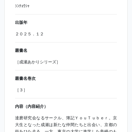
ｼﾝﾁｮｳｼｬ
出版年
２０２５．１２
叢書名
［成瀬あかりシリーズ］
叢書名巻次
［３］
内容（内容紹介）
達磨研究会なるサークル、簿記ＹｏｕＴｕｂｅｒ。京
大生となった成瀬は新たな仲間たちと出会い、京都の
街をひた走る。一方、東京の大学に進学した島崎のも