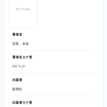
No image
著者名
宮島 未奈
著者名カナ形
ﾐﾔｼﾞﾏ,ﾐﾅ
出版者
新潮社
出版者カナ形