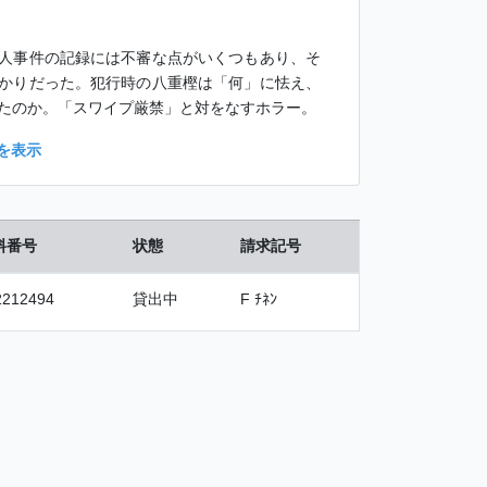
人事件の記録には不審な点がいくつもあり、そ
かりだった。犯行時の八重樫は「何」に怯え、
たのか。「スワイプ厳禁」と対をなすホラー。
を表示
料番号
状態
請求記号
2212494
貸出中
F ﾁﾈﾝ