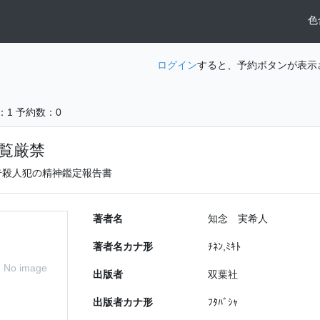
色
ログイン
すると、予約ボタンが表示
：1
予約数：0
覧厳禁
奇殺人犯の精神鑑定報告書
著者名
知念 実希人
著者名カナ形
ﾁﾈﾝ,ﾐｷﾄ
No image
出版者
双葉社
出版者カナ形
ﾌﾀﾊﾞｼｬ