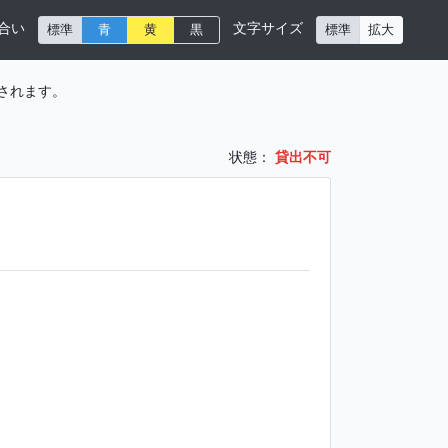
合い
文字サイズ
標準
青
黄
黒
標準
拡大
されます。
状態：
貸出不可