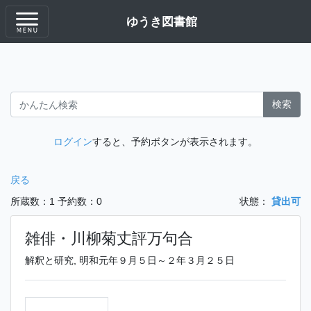
ゆうき図書館
検索
ログイン
すると、予約ボタンが表示されます。
戻る
所蔵数：1
予約数：0
状態：
貸出可
雑俳・川柳菊丈評万句合
解釈と研究, 明和元年９月５日～２年３月２５日