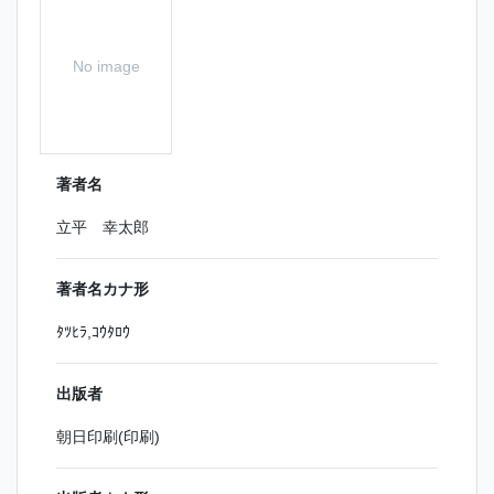
No image
著者名
立平 幸太郎
著者名カナ形
ﾀﾂﾋﾗ,ｺｳﾀﾛｳ
出版者
朝日印刷(印刷)