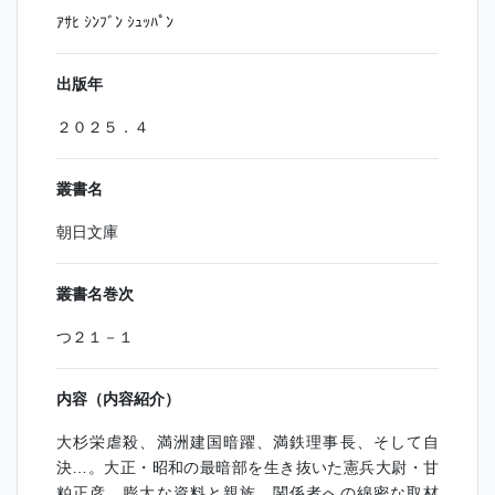
ｱｻﾋ ｼﾝﾌﾞﾝ ｼｭｯﾊﾟﾝ
出版年
２０２５．４
叢書名
朝日文庫
叢書名巻次
つ２１－１
内容（内容紹介）
大杉栄虐殺、満洲建国暗躍、満鉄理事長、そして自
決…。大正・昭和の最暗部を生き抜いた憲兵大尉・甘
粕正彦。膨大な資料と親族、関係者への綿密な取材