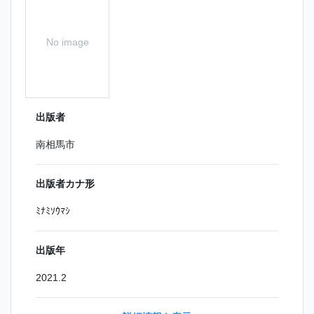
No image
出版者
南相馬市
出版者カナ形
ﾐﾅﾐｿｳﾏｼ
出版年
2021.2