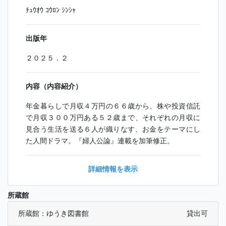
ﾁｭｳｵｳ ｺｳﾛﾝ ｼﾝｼｬ
出版年
２０２５．２
内容（内容紹介）
年金暮らしで月収４万円の６６歳から、株や投資信託
で月収３００万円ある５２歳まで、それぞれの月収に
見合う生活を送る６人が織りなす、お金をテーマにし
た人間ドラマ。『婦人公論』連載を加筆修正。
詳細情報を表示
所蔵館
所蔵館：ゆうき図書館
貸出可