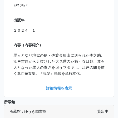
ﾄｸﾏ ｼｮﾃﾝ
出版年
２０２４．１
内容（内容紹介）
罪人となり地獄の島・佐渡金銀山に送られた杢之助、
江戸吉原から足抜けした大見世の花魁・春日野、放召
人となった罪人の鷹匠を追うマタギ…。江戸の闇を描
く逃亡短篇集。『読楽』掲載を単行本化。
詳細情報を表示
所蔵館
所蔵館：ゆうき図書館
貸出中