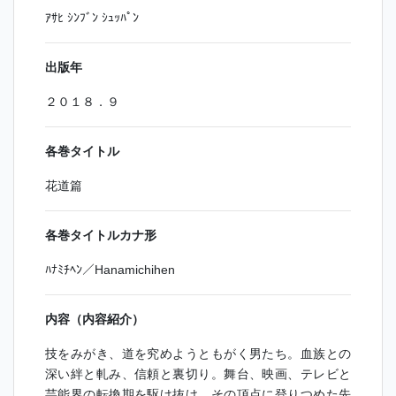
ｱｻﾋ ｼﾝﾌﾞﾝ ｼｭｯﾊﾟﾝ
出版年
２０１８．９
各巻タイトル
花道篇
各巻タイトルカナ形
ﾊﾅﾐﾁﾍﾝ／Hanamichihen
内容（内容紹介）
技をみがき、道を究めようともがく男たち。血族との
深い絆と軋み、信頼と裏切り。舞台、映画、テレビと
芸能界の転換期を駆け抜け、その頂点に登りつめた先