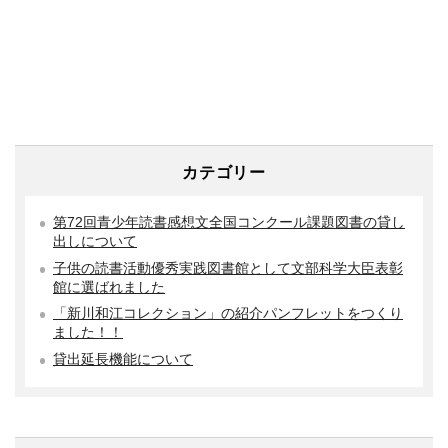
カテゴリー
第72回青少年読書感想文全国コンクール課題図書の貸し
出しについて
子供の読書活動優秀実践図書館として文部科学大臣表彰
館に選ばれました
「新川和江コレクション」の紹介パンフレットをつくり
ました！！
貸出延長機能について