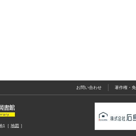
お問い合わせ
著作権・免
地1
［
地図
］